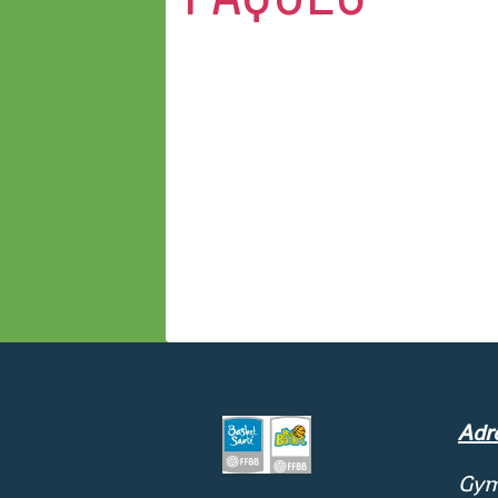
Adr
Gym